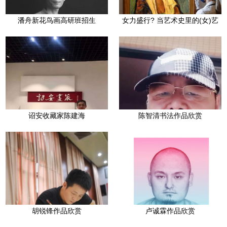
潘舟新花鸟画高研班招生
女力盛行? 当艺术史里的(女)艺
术家重新发声
诏安收藏家陈建海
陈智清书法作品欣赏
胡锐锋作品欣赏
卢诚霖作品欣赏