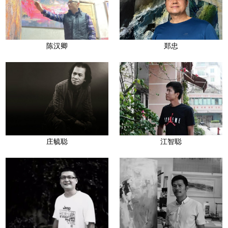
陈汉卿
郑忠
庄毓聪
江智聪