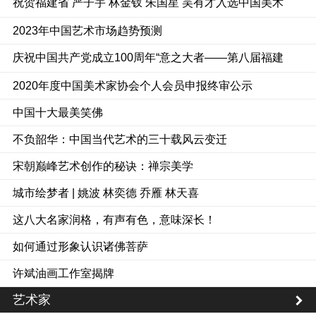
祝贺福建省 严子宇 林金钗 朱国星 吴有才入选中国美术
馆精心策划的美在致广——全国小幅美术精品展
2023年中国艺术市场趋势预测
庆祝中国共产党成立100周年“意之大者——第八届福建
省写意画大展”征稿启事
2020年度中国美术家协会个人会员申报终审公示
中国十大最美笑佛
不负韶华：中国当代艺术的三十载风云变迁
宋朝巅峰艺术创作的秘诀：禅宗美学
城市绘梦者 | 姚波 林奕德 乔雁 林天喜
这八大名家润格，有声有色，意味深长！
如何通过形象认识诸佛菩萨
许斌油画工作室揭牌
艺术家