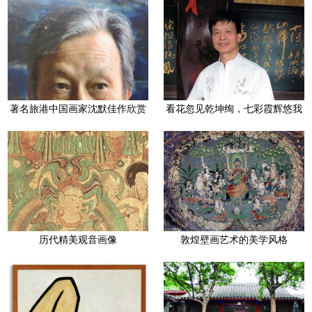
著名旅港中国画家沈默佳作欣赏
看花忽见乾坤绚，七彩霞辉悠我
心
历代精美观音画像
敦煌壁画艺术的美学风格