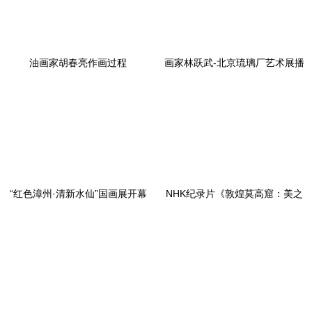
油画家胡春亮作画过程
画家林跃武-北京琉璃厂艺术展播
“红色漳州·清新水仙”国画展开幕
NHK纪录片《敦煌莫高窟：美之
全貌(上/下2集全)》高清