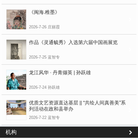
《闽海.稚墨》
2026-7-26
庄丽霞
作品《灵通毓秀》入选第六届中国画展览
2026-7-25
蓝智专
龙江风华 · 丹青撷英 | 孙跃雄
2026-7-24
孙跃雄
优质文艺资源直达基层 || “共绘人间真善美”系
列活动在政和县举办
2026-7-22
蓝智专
机构