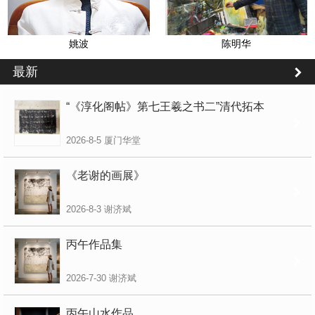
姚波
陈明华
最新
“《淳化阁帖》第七王羲之书二”清代拓本
2026-8-5
厦门华堂
《老谢的画展》
2026-8-3
谢济斌
丙午作品集
2026-7-30
谢济斌
丙午山水作品