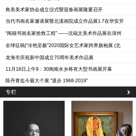
角美美术家协会成立仪式暨迎春画展隆重召开
当代书画名家邀请展暨北溪画院成立作品展1.7在华安开
幕
“闽籍书画名家抢救工程” ——沈福文美术作品展在漳州
市美术馆开幕
全球征稿|“冷艳至极”2020国际女艺术家跨界旗袍展 (北
京)
龙海市庆祝新中国成立70周年美术作品展
11月16日上午9：30闽南水乡将有大型书画展开幕
陈丹青迄今最大个展 “退步 1968-2019”
专栏