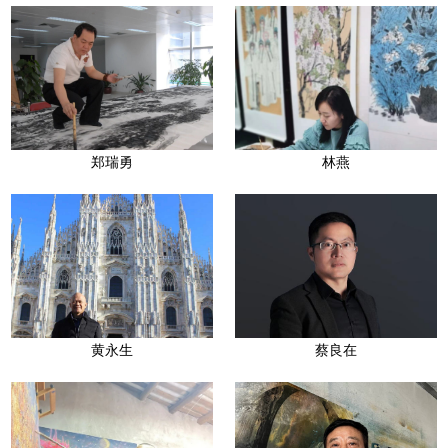
郑瑞勇
林燕
黄永生
蔡良在