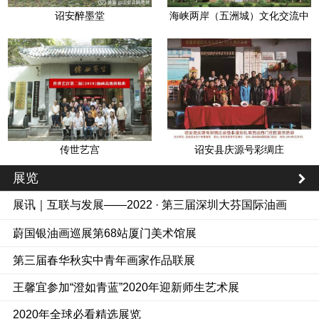
诏安醉墨堂
海峡两岸（五洲城）文化交流中
心
传世艺宫
诏安县庆源号彩绸庄
展览
展讯｜互联与发展——2022 · 第三届深圳大芬国际油画
双年展
蔚国银油画巡展第68站厦门美术馆展
第三届春华秋实中青年画家作品联展
王馨宜参加“澄如青蓝”2020年迎新师生艺术展
2020年全球必看精选展览