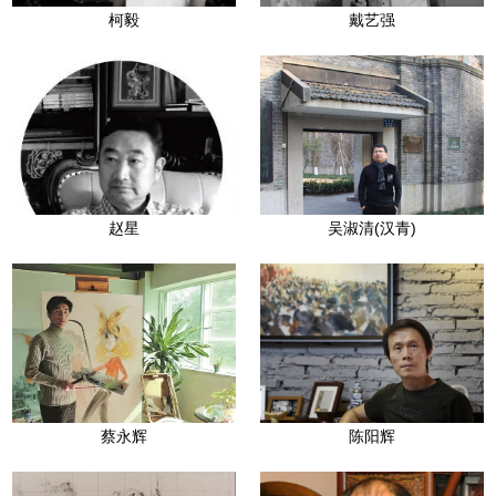
柯毅
戴艺强
赵星
吴淑清(汉青)
蔡永辉
陈阳辉