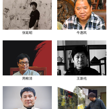
张延昭
牛惠民
周榕清
王新伦