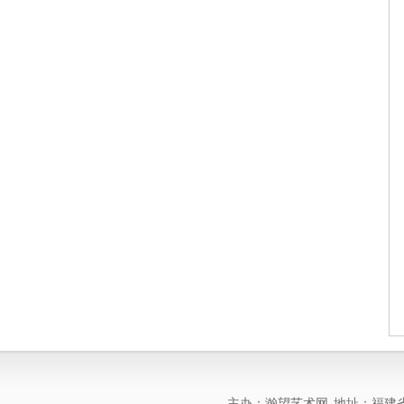
主办：瀚望艺术网 地址：福建省漳州市