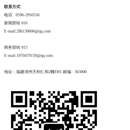
联系方式
电话 : 0596-2956550
新闻部转 816
E-mail:286130606@qq.com
商务部转 815
E-mail:1970479159@qq.com
地址：福建漳州天利仁和2幢D01 邮编 : 363000