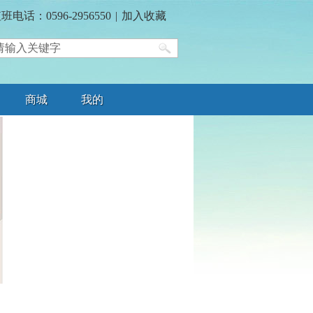
值班电话：
0596-2956550
|
加入收藏
商城
我的