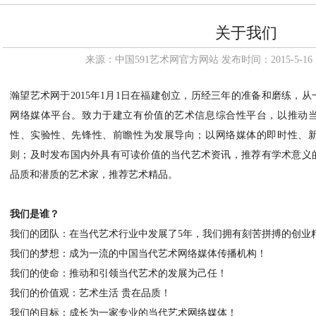
关于我们
来源：中国591艺术网官方网站
发布时间：2015-5-16 1
瀚望艺术网于2015年1月1日在福建创立，历经三年的准备和磨练，
网络媒体平台。致力于建立有价值的艺术信息综合性平台，以推动
性、实验性、先锋性、前瞻性为发展导向；以网络媒体的即时性、
则；及时发布国内外具有可读价值的当代艺术资讯，推荐有学术意义
品质和潜质的艺术家，推荐艺术精品。
我们是谁？
我们的团队：在当代艺术行业中发展了5年，我们拥有刻苦拼搏的创业
我们的梦想：成为一流的中国当代艺术网络媒体传播机构！
我们的使命：推动和引领当代艺术的发展为己任！
我们的价值观：艺术生活 贵在品质！
我们的目标：成长为一家专业的当代艺术网络媒体！