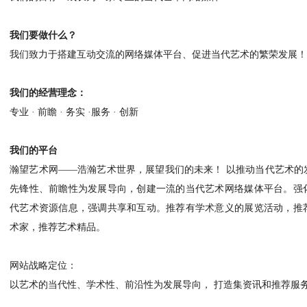
我们要做什么？
我们致力于搭建互动交流的网络媒体平台、促进当代艺术的繁荣发展！
我们的经营理念：
专业 · 前瞻 · 务实 ·服务 · 创新
我们的平台
瀚望艺术网——浩瀚艺术世界，展望我们的未来！ 以推动当代艺术的
先锋性、前瞻性为发展导向，创建一流的当代艺术网络媒体平台。强
代艺术资源信息，强调共享和互动。推荐有学术意义的展览活动，推
术家，推荐艺术精品。
网站战略定位：
以艺术的当代性、学术性、前沿性为发展导向， 打造集资讯和推荐服