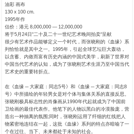
油彩 画布
130 x 100 cm.
1995年作
估价：港元 8,000,000 — 12,000,000
将于5月24日“二十及二十一世纪艺术晚间拍卖“呈献
很少有艺术作品能够定义一个时代，而张晓刚的《血缘》系
列恰恰就是其中之一。1995年，引起全球艺坛巨大轰动，
以含蓄、内敛而富有历史内涵的中国式美学，刷新了世界对
中国当代艺术的认知，成为了张晓刚艺术生涯乃至中国当代
艺术史的重要转折点。
在《血缘 ─ 大家庭：同志5号》和《血缘 ─ 大家庭：同志8
号》中所描绘的年轻男女是对个体与集体关系的直接反思。
张晓刚极具标志性的肖像画从1990年代起就成为了中国前
卫绘画的最佳代表作。他笔下的人物以黑白的冷漠脸庞，营
造出一种抽离的氛围;同时，张晓刚运用了纤细的红线把人
物紧密地连结在一起，这批《血缘》系列的特点亦暗喻了一
个在过往、当下、未来都处于未知的社会。