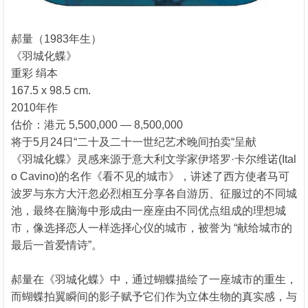
郝量（1983年生）
《羽城化蝶》
重彩 绢本
167.5 x 98.5 cm.
2010年作
估价：港元 5,500,000 — 8,500,000
将于5月24日“二十及二十一世纪艺术晚间拍卖“呈献
《羽城化蝶》灵感来源于意大利文学家伊塔罗·卡尔维诺(Ital
o Cavino)的名作《看不见的城市》，讲述了西方使者马可
波罗与东方大汗忽必烈相互分享各自游历、征服过的不同城
池，最终在脑海中形成由一座座由不同优点组成的理想城
市，像选择恋人一样选择心仪的城市，被誉为 “献给城市的
最后一首爱情诗”。
郝量在《羽城化蝶》中，通过蝴蝶描绘了一座城市的重生，
而蝴蝶拍翼瞬间的影子赋予它们作为立体生物的真实感，与