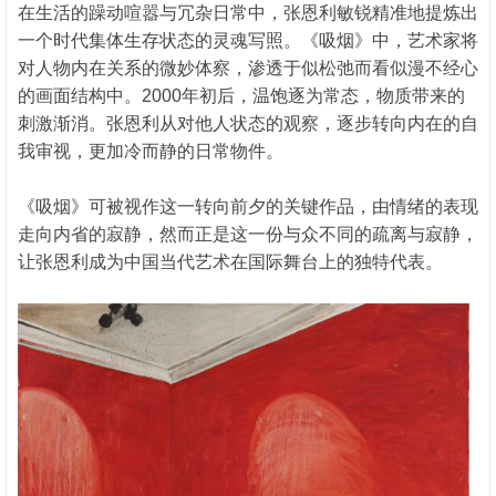
在生活的躁动喧嚣与冗杂日常中，张恩利敏锐精准地提炼出
一个时代集体生存状态的灵魂写照。《吸烟》中，艺术家将
对人物内在关系的微妙体察，渗透于似松弛而看似漫不经心
的画面结构中。2000年初后，温饱逐为常态，物质带来的
刺激渐消。张恩利从对他人状态的观察，逐步转向内在的自
我审视，更加冷而静的日常物件。
《吸烟》可被视作这一转向前夕的关键作品，由情绪的表现
走向内省的寂静，然而正是这一份与众不同的疏离与寂静，
让张恩利成为中国当代艺术在国际舞台上的独特代表。