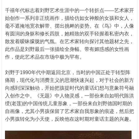
千禧年代标志着刘野艺术生涯中的一个转折点——艺术家开
始创作一系列非正统画作，描绘仿如女神般的女孩和女人，
毫不遮掩地宽衣解带、摆出挑衅的姿势。在《鸟》中，人像
有圆润的身躯和修长四肢，她精致的双手轻握着私密内衣，
散发着暧昧朦胧的气氛。在艺术家转向探讨其他题材之先，
此作品是刘野最后一张描绘全身幅、带有媚惑感的女性画
作，使此艺术品在市场中极为罕有。
刘野于1990年代中期返回北京，当时的中国正处于转型阵
痛期，现代化与消费主义的思潮快速兴起，对于社会的新方
向感到深深触动，开始把孩提时代的童话幻想与意象符号融
入创作之中。《无题》中人物灵感，一部份来自如明代陈洪
绶(老莲)的中国传统儿童形象，一部份来自刘野德国时期的
自画像，尤其小男孩保留了艺术家自我形象的痕迹，然后把
小男孩转化为小天使，反映他在这时期对童话主题的兴趣。