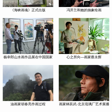
《海峡画魂》正式出版
冯开兰和她的抽象绘画
杨幸郎山水画作品展在中国国家
心之所向—画家蔡永辉
画院（国展）美术中心盛大开幕
油画家胡春亮作画过程
画家林跃武-北京琉璃厂艺术展播