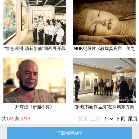
“红色漳州·清新水仙”国画展开幕
NHK纪录片《敦煌莫高窟：美之
全貌(上/下2集全)》高清
郑辉煌《步履不停》
“辉煌书画作品展”在深圳东方美
术馆开展
共
145
条
1/13
首页 上页
下页
尾页
下载瀚望APP